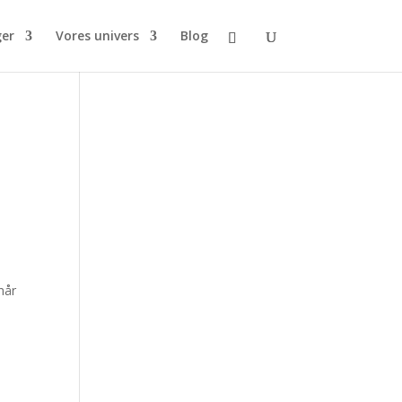
ger
Vores univers
Blog
når