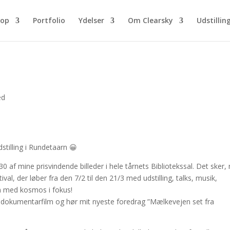
hop
Portfolio
Ydelser
Om Clearsky
Udstillin
ed
dstilling i Rundetaarn 😀
 af mine prisvindende billeder i hele tårnets Bibliotekssal. Det sker, 
, der løber fra den 7/2 til den 21/3 med udstilling, talks, musik,
n med kosmos i fokus!
 dokumentarfilm og hør mit nyeste foredrag ”Mælkevejen set fra