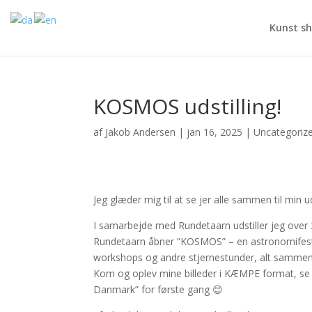
Kunst s
KOSMOS udstilling!
af
Jakob Andersen
|
jan 16, 2025
|
Uncategoriz
Jeg glæder mig til at se jer alle sammen til min u
I samarbejde med Rundetaarn udstiller jeg over 30
Rundetaarn åbner ”KOSMOS” – en astronomifestival
workshops og andre stjernestunder, alt samme
Kom og oplev mine billeder i KÆMPE format, se
Danmark” for første gang 😊