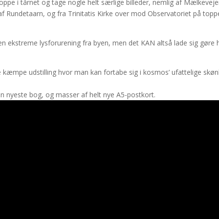
 oppe i tårnet og tage nogle helt særlige billeder, nemlig af Mælkevej
f Rundetaarn, og fra Trinitatis Kirke over mod Observatoriet på top
n ekstreme lysforurening fra byen, men det KAN altså lade sig gøre 
ne kæmpe udstilling hvor man kan fortabe sig i kosmos’ ufattelige skø
in nyeste bog, og masser af helt nye A5-postkort.