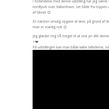
I forbindelse med denne udstilling har jeg været
nordlyset over København, set både fra toppen a
af tårnet 😊
En næsten umulig opgave at løse, på grund af de
man er stædig nok 😉
Jeg glæder mig SÅ meget til at vise jer alle den
⭐❤️
På udstillingen kan man både købe billederne, m