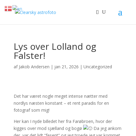
Lys over Lolland og
Falster!
af
Jakob Andersen
|
jan 21, 2026
|
Uncategorized
Det har været nogle meget intense nætter med
nordlys næsten konstant – et rent paradis for en
fotograf som mig!
Her kan I nyde billedet her fra Farøbroen, hvor der
kigges over mod sjælland og bogø
Da jeg ankom
der, var det lidt “fesent” og jeg troede jeg var kommet