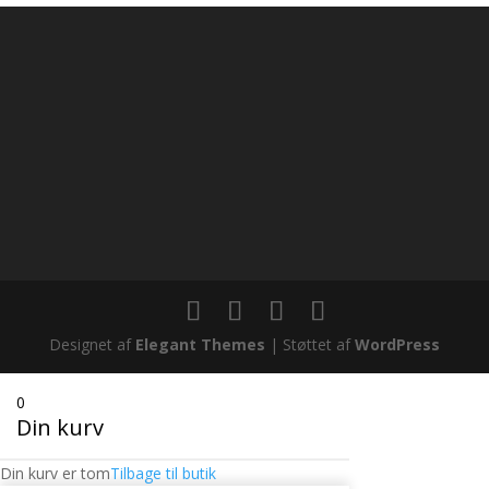
Designet af
Elegant Themes
| Støttet af
WordPress
0
Din kurv
Din kurv er tom
Tilbage til butik