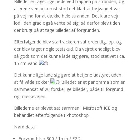
Billedet er taget lige nede ved trappen på stranden, og
allerede ved ankomst stod det klart at højvandet var
på vej ind for at dække hele stranden. Det klare vejr
lod i den grad også vente på sig, så derfor blev tiden
der brugt på at tage billeder af forgrunden.
Efterfølgende blev startrackeren sat ordentligt op, og
der blev taget nogle testskud. Da vejret endeligt blev
så godt som det kunne lade sig gøre, stod stativet i ca.
15 cm vand
Det kunne lige lade sig gøre at betjene udstyret uden
at få våde sokker
Billedet er et panorama som er
sammensat af 20 forskellige billeder, både til forgrund
og mælkevejen.
Billederne er blevet sat sammen i Microsoft ICE og
behandlet efterfølgende i Photoshop
Nørd data:
Forgrund: Iso 800 / 1min / F2.2