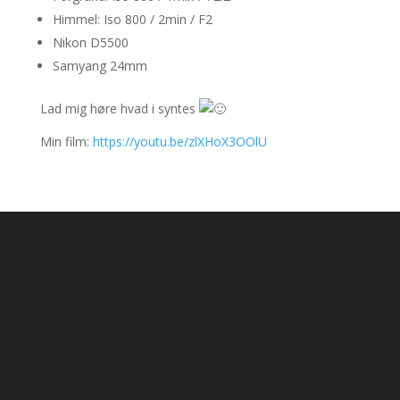
Himmel: Iso 800 / 2min / F2
Nikon D5500
Samyang 24mm
Lad mig høre hvad i syntes
Min film:
https://youtu.be/zlXHoX3OOlU