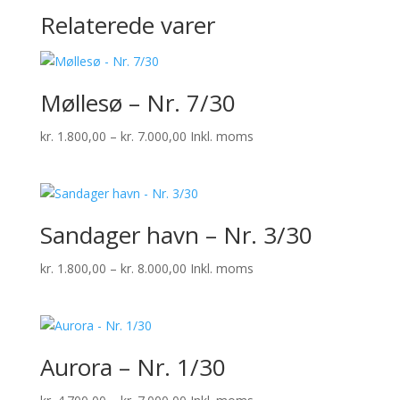
Relaterede varer
Møllesø – Nr. 7/30
Prisinterval:
kr.
1.800,00
–
kr.
7.000,00
Inkl. moms
kr. 1.800,00
til
kr. 7.000,00
Sandager havn – Nr. 3/30
Prisinterval:
kr.
1.800,00
–
kr.
8.000,00
Inkl. moms
kr. 1.800,00
til
kr. 8.000,00
Aurora – Nr. 1/30
Prisinterval: