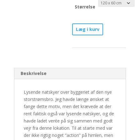
Størrelse
Connecting
Læg i kurv
people
-
Nr.
1/30
antal
Beskrivelse
Lysende natskyer over byggeriet af den nye
storstrømsbro. Jeg havde længe ønsket at
fange dette motiv, men det krævede at der
rent faktisk også var lysende natskyer, og de
havde ladet vente på sig sammen med godt
vejr fra denne lokation. Til at starte med var
der ikke rigtig noget “action” på himlen, men