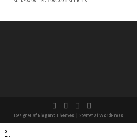
kr.
4.700,00
–
kr.
7.000,00
Inkl. moms
kr. 4.700,00
til
kr. 7.000,00
Designet af
Elegant Themes
| Støttet af
WordPress
0