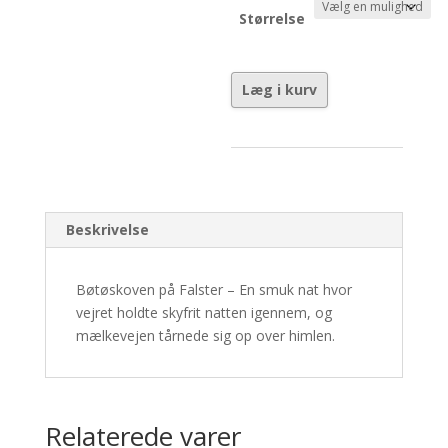
Størrelse
Desolate
Læg i kurv
-
Nr.
1/30
antal
Beskrivelse
Bøtøskoven på Falster – En smuk nat hvor
vejret holdte skyfrit natten igennem, og
mælkevejen tårnede sig op over himlen.
Relaterede varer