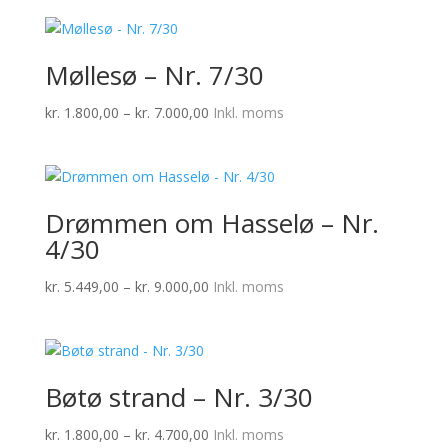
Møllesø – Nr. 7/30
Prisinterval:
kr.
1.800,00
–
kr.
7.000,00
Inkl. moms
kr. 1.800,00
til
kr. 7.000,00
Drømmen om Hasselø – Nr.
4/30
Prisinterval:
kr.
5.449,00
–
kr.
9.000,00
Inkl. moms
kr. 5.449,00
til
kr. 9.000,00
Bøtø strand – Nr. 3/30
Prisinterval:
kr.
1.800,00
–
kr.
4.700,00
Inkl. moms