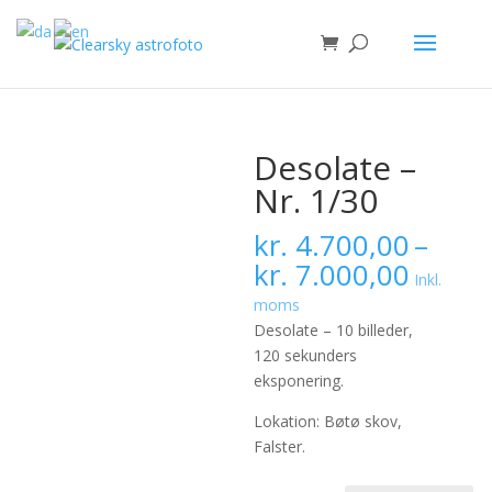
Desolate –
Nr. 1/30
kr.
4.700,00
–
Prisint
kr.
7.000,00
Inkl.
kr. 4.
moms
til
Desolate – 10 billeder,
kr. 7.
120 sekunders
eksponering.
Lokation: Bøtø skov,
Falster.