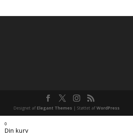
kr. 1.800,00
til
kr. 4.700,00
Designet af
Elegant Themes
| Støttet af
WordPress
0
Din kurv