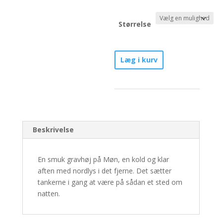
Størrelse
End
Læg i kurv
of
the
road
-
Nr.
2/30
Beskrivelse
antal
En smuk gravhøj på Møn, en kold og klar
aften med nordlys i det fjerne. Det sætter
tankerne i gang at være på sådan et sted om
natten.