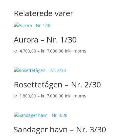
Relaterede varer
Aurora – Nr. 1/30
Prisinterval:
kr.
4.700,00
–
kr.
7.000,00
Inkl. moms
kr. 4.700,00
til
kr. 7.000,00
Rosettetågen – Nr. 2/30
Prisinterval:
kr.
1.800,00
–
kr.
7.000,00
Inkl. moms
kr. 1.800,00
til
kr. 7.000,00
Sandager havn – Nr. 3/30