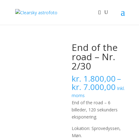
End of the
road – Nr.
2/30
kr.
1.800,00
–
Prisint
kr.
7.000,00
Inkl.
kr. 1.
moms
til
End of the road – 6
kr. 7.
billeder, 120 sekunders
eksponering.
Lokation: Sprovedyssen,
Møn.