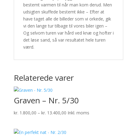
bestemt varmen til når man kom derud. Men
udsigten skuffede bestemt ikke – Efter at
have taget alle de billeder som vi orkede, gik
vi den lange tur tilbage til vores biler igen –
Og selvom turen var hård ved knæ og hofter i
det løse sand, så var resultatet hele turen
værd.
Relaterede varer
Graven – Nr. 5/30
Prisinterval:
kr.
1.800,00
–
kr.
13.400,00
Inkl. moms
kr. 1.800,00
til
kr. 13.400,00