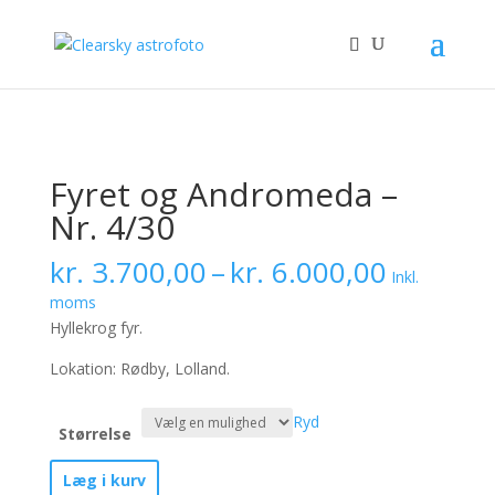
Fyret og Andromeda –
Nr. 4/30
Prisinter
kr.
3.700,00
–
kr.
6.000,00
Inkl.
kr. 3.70
moms
til
Hyllekrog fyr.
kr. 6.00
Lokation: Rødby, Lolland.
Ryd
Størrelse
Fyret
Læg i kurv