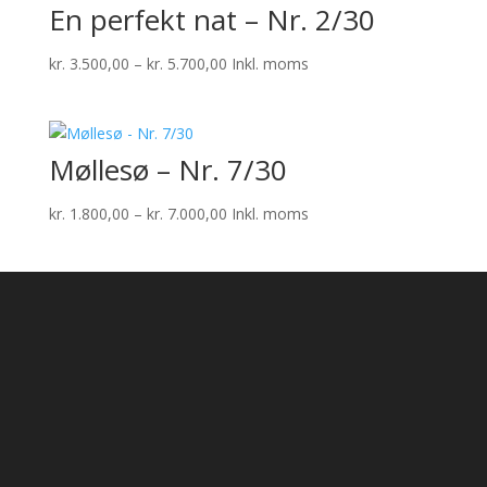
En perfekt nat – Nr. 2/30
Prisinterval:
kr.
3.500,00
–
kr.
5.700,00
Inkl. moms
kr. 3.500,00
til
kr. 5.700,00
Møllesø – Nr. 7/30
Prisinterval:
kr.
1.800,00
–
kr.
7.000,00
Inkl. moms
kr. 1.800,00
til
kr. 7.000,00