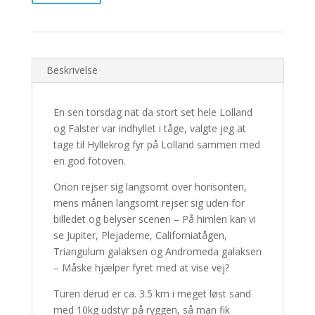
og
Andromeda
-
Nr.
4/30
Beskrivelse
antal
En sen torsdag nat da stort set hele Lolland
og Falster var indhyllet i tåge, valgte jeg at
tage til Hyllekrog fyr på Lolland sammen med
en god fotoven.
Orion rejser sig langsomt over horisonten,
mens månen langsomt rejser sig uden for
billedet og belyser scenen – På himlen kan vi
se Jupiter, Plejaderne, Californiatågen,
Triangulum galaksen og Andromeda galaksen
– Måske hjælper fyret med at vise vej?
Turen derud er ca. 3.5 km i meget løst sand
med 10kg udstyr på ryggen, så man fik