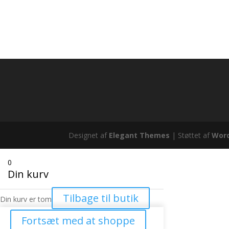
Designet af
Elegant Themes
| Støttet af
Wor
0
Din kurv
Tilbage til butik
Din kurv er tom
Fortsæt med at shoppe