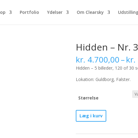
hop
Portfolio
Ydelser
Om Clearsky
Udstillin
Hidden – Nr. 
kr.
4.700,00
–
kr.
Hidden – 5 billeder, 120 of 30 
Lokation: Guldborg, Falster.
Størrelse
Hidden
Læg i kurv
-
Nr.
3/30