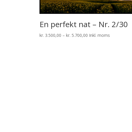
En perfekt nat – Nr. 2/30
Prisinterval:
kr.
3.500,00
–
kr.
5.700,00
Inkl. moms
kr. 3.500,00
til
kr. 5.700,00