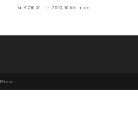
Prisinterval:
kr.
4.700,00
–
kr.
7.000,00
Inkl. moms
kr. 4.700,00
til
kr. 7.000,00
dPress