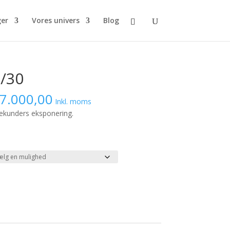
ger
Vores univers
Blog
3/30
Prisinterval:
7.000,00
Inkl. moms
kr. 4.700,00
sekunders eksponering.
til
kr. 7.000,00