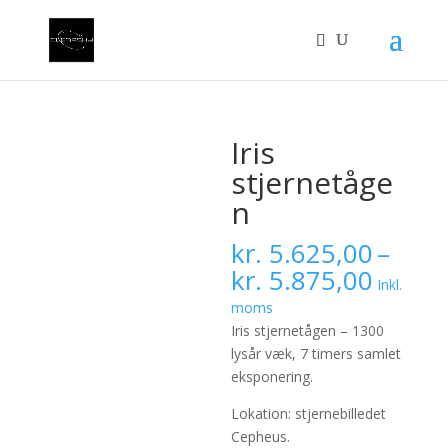
Iris
stjernetåge
n
kr.
5.625,00
–
Prisint
kr.
5.875,00
Inkl.
kr. 5.
moms
til
Iris stjernetågen – 1300
kr. 5.
lysår væk, 7 timers samlet
eksponering.
Lokation: stjernebilledet
Cepheus.