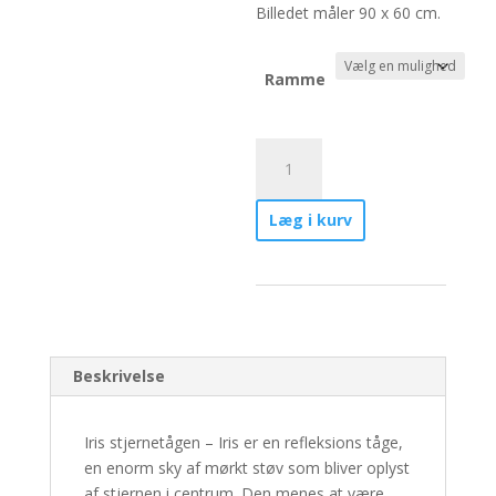
Billedet måler 90 x 60 cm.
Ramme
Iris
stjernetågen
antal
Læg i kurv
Beskrivelse
Iris stjernetågen – Iris er en refleksions tåge,
en enorm sky af mørkt støv som bliver oplyst
af stjernen i centrum. Den menes at være