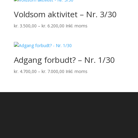
Voldsom aktivitet – Nr. 3/30
Prisinterval:
kr.
3.500,00
–
kr.
6.200,00
Inkl. moms
kr. 3.500,00
til
kr. 6.200,00
Adgang forbudt? – Nr. 1/30
Prisinterval:
kr.
4.700,00
–
kr.
7.000,00
Inkl. moms
kr. 4.700,00
til
kr. 7.000,00