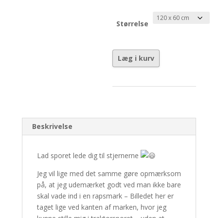
Størrelse
Lad
Læg i kurv
sporet
føre
dig
-
Nr.
2/30
Beskrivelse
antal
Lad sporet lede dig til stjernerne
Jeg vil lige med det samme gøre opmærksom
på, at jeg udemærket godt ved man ikke bare
skal vade ind i en rapsmark – Billedet her er
taget lige ved kanten af marken, hvor jeg