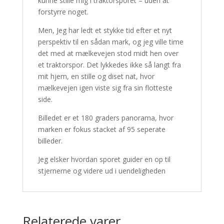
kunne stille mig i traktorsporet – uden at
forstyrre noget.
Men, Jeg har ledt et stykke tid efter et nyt
perspektiv til en sådan mark, og jeg ville time
det med at mælkevejen stod midt hen over
et traktorspor. Det lykkedes ikke så langt fra
mit hjem, en stille og diset nat, hvor
mælkevejen igen viste sig fra sin flotteste
side.
Billedet er et 180 graders panorama, hvor
marken er fokus stacket af 95 seperate
billeder.
Jeg elsker hvordan sporet guider en op til
stjernerne og videre ud i uendeligheden
Relaterede varer