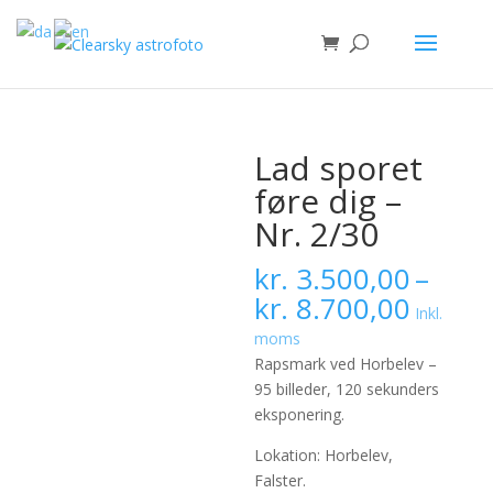
Lad sporet
føre dig –
Nr. 2/30
kr.
3.500,00
–
Prisint
kr.
8.700,00
Inkl.
kr. 3.
moms
til
Rapsmark ved Horbelev –
kr. 8.
95 billeder, 120 sekunders
eksponering.
Lokation: Horbelev,
Falster.