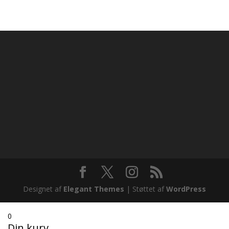
kr. 1.800,00
til
kr. 7.000,00
Designet af
Elegant Themes
| Støttet af
WordPress
0
Din kurv