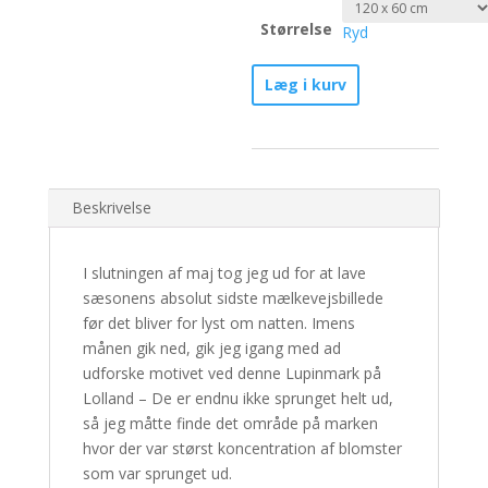
Størrelse
Ryd
Lupinmarken
Læg i kurv
-
Nr.
3/30
antal
Beskrivelse
I slutningen af maj tog jeg ud for at lave
sæsonens absolut sidste mælkevejsbillede
før det bliver for lyst om natten. Imens
månen gik ned, gik jeg igang med ad
udforske motivet ved denne Lupinmark på
Lolland – De er endnu ikke sprunget helt ud,
så jeg måtte finde det område på marken
hvor der var størst koncentration af blomster
som var sprunget ud.