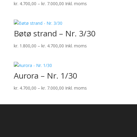
Prisinterval:
kr.
4.700,00
–
kr.
7.000,00
Inkl. moms
kr. 4.700,00
til
kr. 7.000,00
Bøtø strand – Nr. 3/30
Prisinterval:
kr.
1.800,00
–
kr.
4.700,00
Inkl. moms
kr. 1.800,00
til
kr. 4.700,00
Aurora – Nr. 1/30
Prisinterval:
kr.
4.700,00
–
kr.
7.000,00
Inkl. moms
kr. 4.700,00
til
kr. 7.000,00