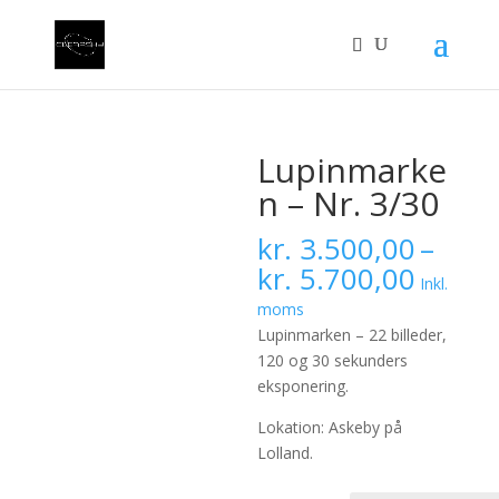
Lupinmarke
n – Nr. 3/30
kr.
3.500,00
–
Prisint
kr.
5.700,00
Inkl.
kr. 3.
moms
til
Lupinmarken – 22 billeder,
kr. 5.
120 og 30 sekunders
eksponering.
Lokation: Askeby på
Lolland.