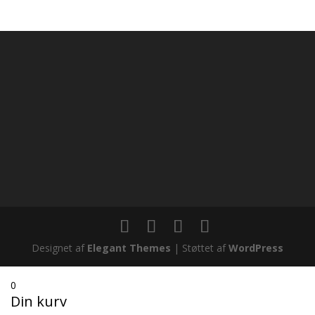
kr. 1.800,00
til
kr. 4.700,00
Designet af
Elegant Themes
| Støttet af
WordPress
0
Din kurv