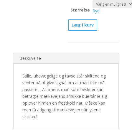
Størrelse
Ryd
Mælkevejens
Læg i kurv
vogtere
-
Nr.
1/30
antal
Beskrivelse
Stille, ubevægelige og tavse står skiltene og
venter på at give signal om at man ikke må
passere – Alt imens man som beskuer kan
betragte mælkevejens smukke bue tårne sig
op over himlen en frostkold nat. Måske kan
man få adgang til mælkevejen når lysene
slukker?