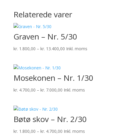
Relaterede varer
Graven – Nr. 5/30
Prisinterval:
kr.
1.800,00
–
kr.
13.400,00
Inkl. moms
kr. 1.800,00
til
kr. 13.400,00
Mosekonen – Nr. 1/30
Prisinterval:
kr.
4.700,00
–
kr.
7.000,00
Inkl. moms
kr. 4.700,00
til
kr. 7.000,00
Bøtø skov – Nr. 2/30
Prisinterval:
kr.
1.800,00
–
kr.
4.700,00
Inkl. moms