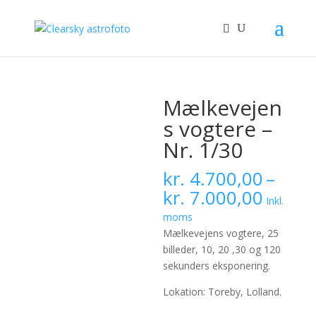
Mælkevejen
s vogtere –
Nr. 1/30
kr.
4.700,00
–
Prisint
kr.
7.000,00
Inkl.
kr. 4.
moms
til
Mælkevejens vogtere, 25
kr. 7.
billeder, 10, 20 ,30 og 120
sekunders eksponering.
Lokation: Toreby, Lolland.