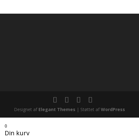
kr. 3.500,00
til
kr. 6.200,00
Designet af
Elegant Themes
| Støttet af
WordPress
0
Din kurv