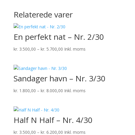
Relaterede varer
En perfekt nat – Nr. 2/30
Prisinterval:
kr.
3.500,00
–
kr.
5.700,00
Inkl. moms
kr. 3.500,00
til
kr. 5.700,00
Sandager havn – Nr. 3/30
Prisinterval:
kr.
1.800,00
–
kr.
8.000,00
Inkl. moms
kr. 1.800,00
til
kr. 8.000,00
Half N Half – Nr. 4/30
Prisinterval:
kr.
3.500,00
–
kr.
6.200,00
Inkl. moms