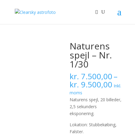
Naturens
spejl – Nr.
1/30
kr.
7.500,00
–
Prisint
kr.
9.500,00
Inkl.
kr. 7.
moms
til
Naturens spejl, 20 billeder,
kr. 9.
2,5 sekunders
eksponering.
Lokation: Stubbekøbing,
Falster.