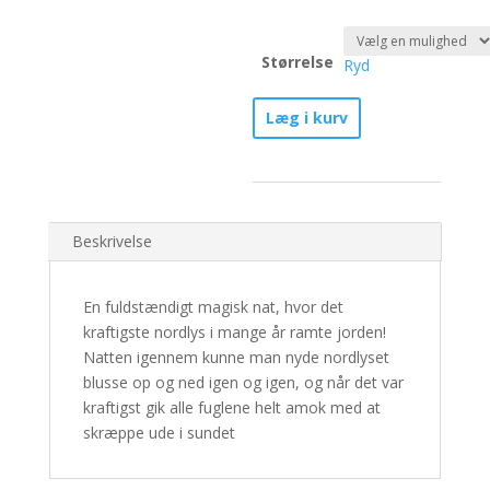
Størrelse
Ryd
Naturens
Læg i kurv
spejl
-
Nr.
1/30
antal
Beskrivelse
En fuldstændigt magisk nat, hvor det
kraftigste nordlys i mange år ramte jorden!
Natten igennem kunne man nyde nordlyset
blusse op og ned igen og igen, og når det var
kraftigst gik alle fuglene helt amok med at
skræppe ude i sundet