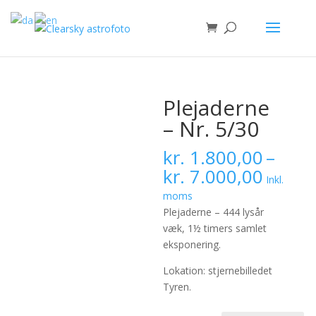
Plejaderne
– Nr. 5/30
kr.
1.800,00
–
Prisint
kr.
7.000,00
Inkl.
kr. 1.
moms
til
Plejaderne – 444 lysår
kr. 7.
væk, 1½ timers samlet
eksponering.
Lokation: stjernebilledet
Tyren.