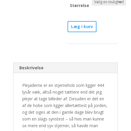
Størrelse
Plejaderne -
Læg i kurv
Nr.
5/30
antal
Beskrivelse
Plejaderne er en stjernehob som ligger 444
lysår væk, altså noget tættere end det jeg
plejer at tage billeder af. Desuden er det en
af de hobe som ligger allertættest på jorden,
og det siges at den i gamle dage blev brugt
som en slags synstest – så hvis man kunne
se mere end syv stjerner, så havde man