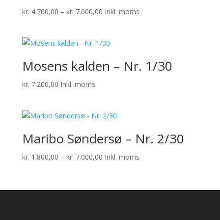
Prisinterval:
kr.
4.700,00
–
kr.
7.000,00
Inkl. moms
kr. 4.700,00
til
kr. 7.000,00
Mosens kalden – Nr. 1/30
kr.
7.200,00
Inkl. moms
Maribo Søndersø – Nr. 2/30
Prisinterval:
kr.
1.800,00
–
kr.
7.000,00
Inkl. moms
kr. 1.800,00
til
kr. 7.000,00