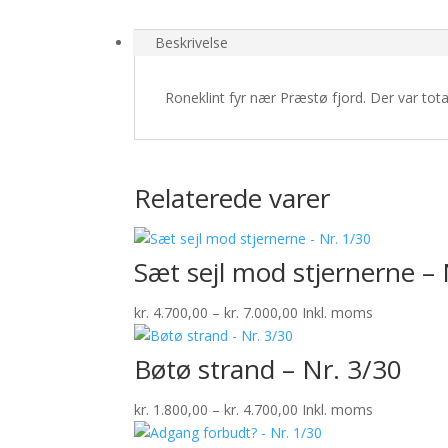
1/30
antal
Beskrivelse
Roneklint fyr nær Præstø fjord. Der var tot
Relaterede varer
Sæt sejl mod stjernerne – 
Prisinterval:
kr.
4.700,00
–
kr.
7.000,00
Inkl. moms
kr. 4.700,00
til
Bøtø strand – Nr. 3/30
kr. 7.000,00
Prisinterval:
kr.
1.800,00
–
kr.
4.700,00
Inkl. moms
kr. 1.800,00