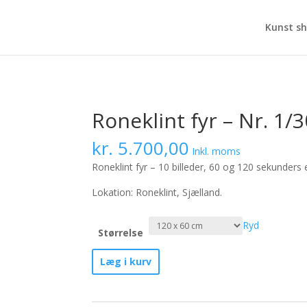
Kunst s
Roneklint fyr – Nr. 1/3
kr.
5.700,00
Inkl. moms
Roneklint fyr – 10 billeder, 60 og 120 sekunders
Lokation: Roneklint, Sjælland.
Ryd
Størrelse
Roneklint
Læg i kurv
fyr
-
Nr.