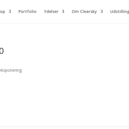
hop
Portfolio
Ydelser
Om Clearsky
Udstillin
0
 eksponering.