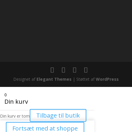
Designet af
Elegant Themes
| Støttet af
WordPress
0
Din kurv
Tilbage til butik
Din kurv er tom
Fortsæt med at shoppe