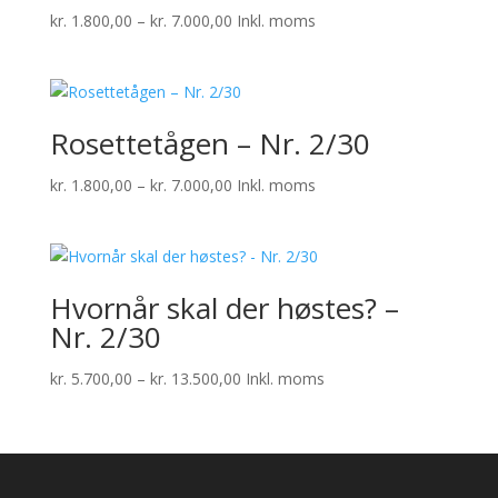
Prisinterval:
kr.
1.800,00
–
kr.
7.000,00
Inkl. moms
kr. 1.800,00
til
kr. 7.000,00
Rosettetågen – Nr. 2/30
Prisinterval:
kr.
1.800,00
–
kr.
7.000,00
Inkl. moms
kr. 1.800,00
til
kr. 7.000,00
Hvornår skal der høstes? –
Nr. 2/30
Prisinterval:
kr.
5.700,00
–
kr.
13.500,00
Inkl. moms
kr. 5.700,00
til
kr. 13.500,00