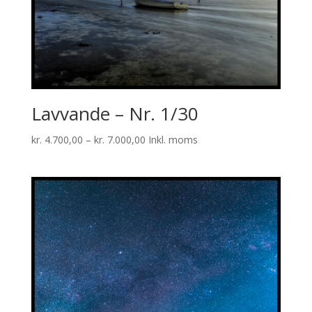
Lavvande – Nr. 1/30
Prisinterval:
kr.
4.700,00
–
kr.
7.000,00
Inkl. moms
kr. 4.700,00
til
kr. 7.000,00