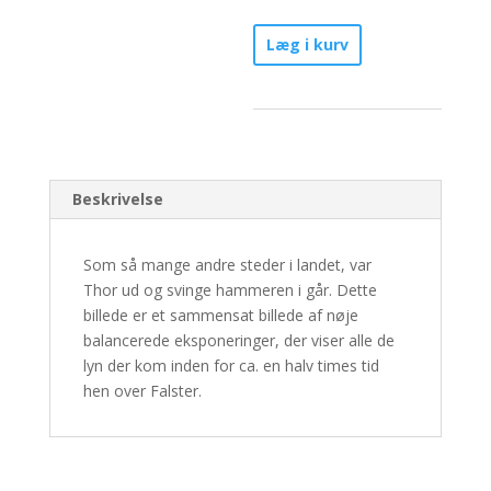
Thor!
Læg i kurv
-
Nr.
1/30
antal
Beskrivelse
Som så mange andre steder i landet, var
Thor ud og svinge hammeren i går. Dette
billede er et sammensat billede af nøje
balancerede eksponeringer, der viser alle de
lyn der kom inden for ca. en halv times tid
hen over Falster.