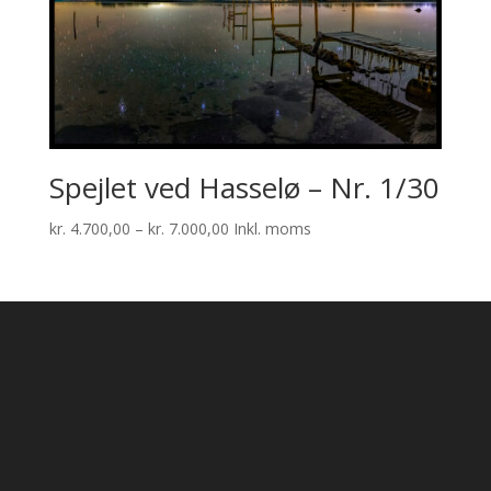
Spejlet ved Hasselø – Nr. 1/30
Prisinterval:
kr.
4.700,00
–
kr.
7.000,00
Inkl. moms
kr. 4.700,00
til
kr. 7.000,00