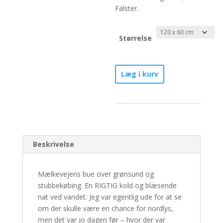
Falster.
Størrelse
Udsigt
Læg i kurv
til
Stubbekøbing
-
Nr.
1/30
antal
Beskrivelse
Mælkevejens bue over grønsund og
stubbekøbing. En RIGTIG kold og blæsende
nat ved vandet. Jeg var egentlig ude for at se
om der skulle være en chance for nordlys,
men det var jo dagen før – hvor der var