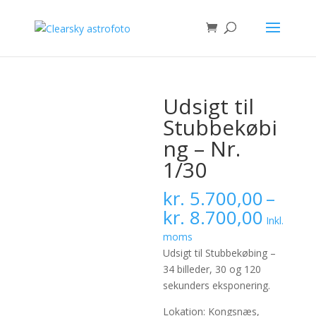
Udsigt til
Stubbekøbi
ng – Nr.
1/30
kr.
5.700,00
–
Prisint
kr.
8.700,00
Inkl.
kr. 5.
moms
til
Udsigt til Stubbekøbing –
kr. 8.
34 billeder, 30 og 120
sekunders eksponering.
Lokation: Kongsnæs,