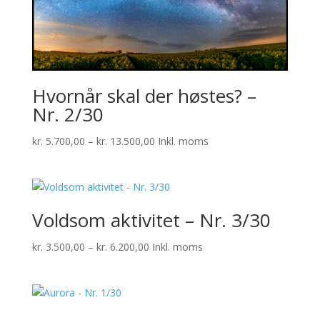
Hvornår skal der høstes? –
Nr. 2/30
Prisinterval:
kr.
5.700,00
–
kr.
13.500,00
Inkl. moms
kr. 5.700,00
til
kr. 13.500,00
Voldsom aktivitet – Nr. 3/30
Prisinterval:
kr.
3.500,00
–
kr.
6.200,00
Inkl. moms
kr. 3.500,00
til
kr. 6.200,00