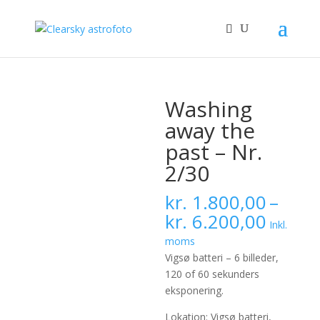
Washing
away the
past – Nr.
2/30
kr.
1.800,00
–
Prisint
kr.
6.200,00
Inkl.
kr. 1.
moms
til
Vigsø batteri – 6 billeder,
kr. 6.
120 of 60 sekunders
eksponering.
Lokation: Vigsø batteri,