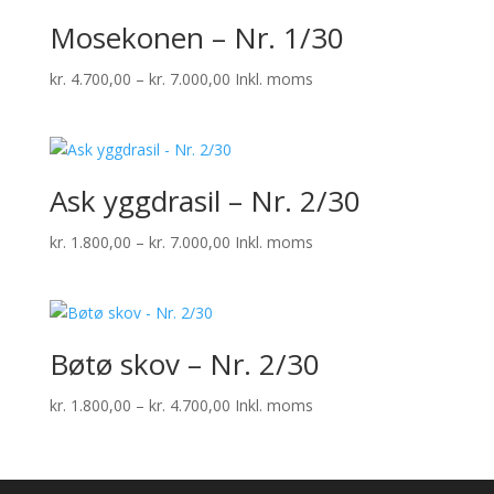
Mosekonen – Nr. 1/30
Prisinterval:
kr.
4.700,00
–
kr.
7.000,00
Inkl. moms
kr. 4.700,00
til
kr. 7.000,00
Ask yggdrasil – Nr. 2/30
Prisinterval:
kr.
1.800,00
–
kr.
7.000,00
Inkl. moms
kr. 1.800,00
til
kr. 7.000,00
Bøtø skov – Nr. 2/30
Prisinterval:
kr.
1.800,00
–
kr.
4.700,00
Inkl. moms
kr. 1.800,00
til
kr. 4.700,00