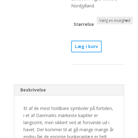
Nordjylland.
Størrelse
Washing
Læg i kurv
away
the
past
-
Nr.
2/30
Beskrivelse
antal
Et af de mest holdbare symboler på fortiden,
i et af Danmarks mørkeste kapitler er
langsomt, men sikkert ved at forsvinde ud i
havet. Der kommer til at gå mange mange år
endnu før de enorme bunkeranlæg er helt