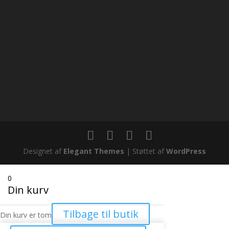
Designet af
Elegant Themes
| Støttet af
WordPress
0
Din kurv
Tilbage til butik
Din kurv er tom