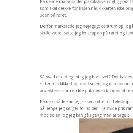
På denne måde sidder plastikskiven rigtig godt f
som skal dække for linsen når kikkerten ikke bru
uden på røret.
Derfor markerede jeg nøjagtigt centrum op, og b
skulle være, satte jeg lenscap’en på røret og ta
Så hvad er det egentlig jeg har lavet? Det kalde
retter min kikkert op mod solen, og den skinner di
projekteret som en lille prik nede i bunden af rør
På den måde kan jeg sikkert rette mit teleskop i
Så længe jeg sørger for at den lille hvide prik r
mod solen, og jeg kan gå i gang med at tage bill