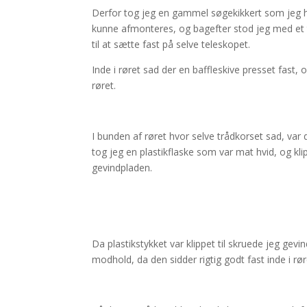
Derfor tog jeg en gammel søgekikkert som jeg ha
kunne afmonteres, og bagefter stod jeg med et t
til at sætte fast på selve teleskopet.
Inde i røret sad der en baffleskive presset fast
røret.
I bunden af røret hvor selve trådkorset sad, va
tog jeg en plastikflaske som var mat hvid, og kli
gevindpladen.
Da plastikstykket var klippet til skruede jeg ge
modhold, da den sidder rigtig godt fast inde i rør