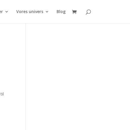
er
Vores univers
Blog
til
t