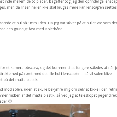
ast inde mellem de to plader. Bagefter tog jeg den oprindelige lensca
ges, men da linsen heller ikke skal bruges mere kan lenscap’en sættes 
orede et hul på 1mm i den. Da jeg var sikker på at hullet var som de
pede den grundigt fast med isolerbånd.
s for et kamera obscura, og det kommer til at fungere således at når j
rekte ned på røret med det lille hul i lenscap’en – så vil solen blive
et på det matte plastik.
nd mod solen, uden at skulle bekymre mig om selv at kikke i den retni
ammer midten af det matte plastik, så ved jeg at teleskopet peger direk
eder 🙂