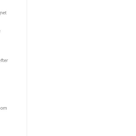
gnet
e
fter
 som