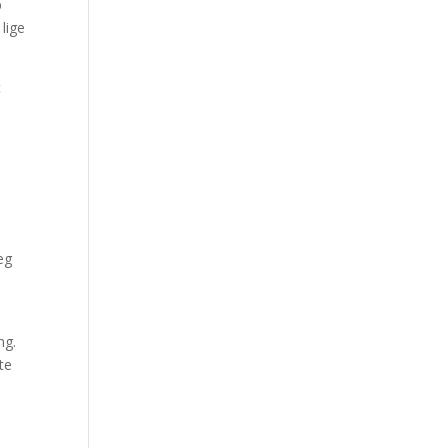
p
lige
t
eg
ng.
te