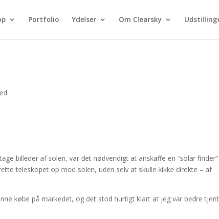
op
Portfolio
Ydelser
Om Clearsky
Udstilling
zed
 tage billeder af solen, var det nødvendigt at anskaffe en “solar finder” 
t rette teleskopet op mod solen, uden selv at skulle kikke direkte – af
unne købe på markedet, og det stod hurtigt klart at jeg var bedre tjen