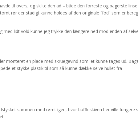
vde til overs, og skilte den ad – både den forreste og bagerste linse
omt rør der stadigt kunne holdes af den originale “fod” som er bere
, og med lidt vold kunne jeg trykke den længere ned mod enden af selv
r der monteret en plade med skruegevind som let kunne tages ud. Bage
ppede et stykke plastik til som så kunne dække selve hullet fra
vindstykket sammen med røret igen, hvor baffleskiven her ville fungere
et.