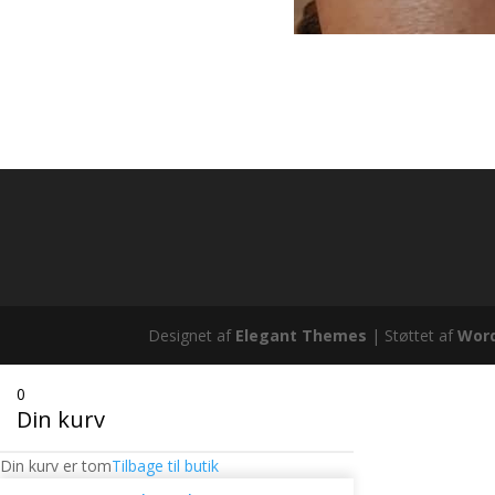
Designet af
Elegant Themes
| Støttet af
Wor
0
Din kurv
Din kurv er tom
Tilbage til butik