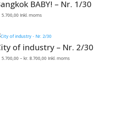
angkok BABY! – Nr. 1/30
.
5.700,00
Inkl. moms
ity of industry – Nr. 2/30
Prisinterval:
.
5.700,00
–
kr.
8.700,00
Inkl. moms
kr. 5.700,00
til
kr. 8.700,00