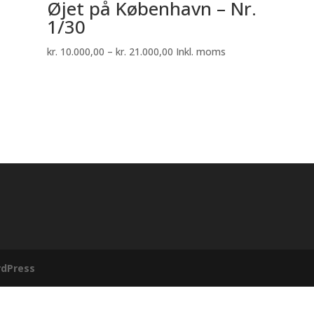
Øjet på København – Nr.
1/30
Prisinterval:
kr.
10.000,00
–
kr.
21.000,00
Inkl. moms
kr. 10.000,00
til
kr. 21.000,00
dPress