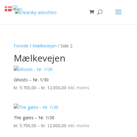
Forside
/
Mælkevejen
/ Side 2
Mælkevejen
Ghosts – Nr. 1/30
Prisinterval:
kr.
5.700,00
–
kr.
12.000,00
Inkl. moms
kr. 5.700,00
til
kr. 12.000,00
The gates – Nr. 1/30
Prisinterval:
kr.
5.700,00
–
kr.
12.000,00
Inkl. moms
kr. 5.700,00