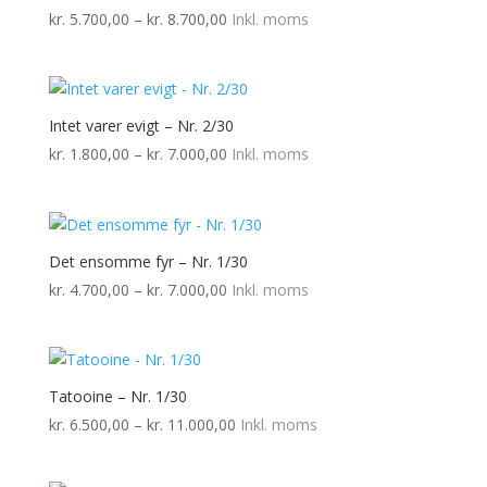
Prisinterval:
kr.
5.700,00
–
kr.
8.700,00
Inkl. moms
kr. 5.700,00
til
kr. 8.700,00
Intet varer evigt – Nr. 2/30
Prisinterval:
kr.
1.800,00
–
kr.
7.000,00
Inkl. moms
kr. 1.800,00
til
kr. 7.000,00
Det ensomme fyr – Nr. 1/30
Prisinterval:
kr.
4.700,00
–
kr.
7.000,00
Inkl. moms
kr. 4.700,00
til
kr. 7.000,00
Tatooine – Nr. 1/30
Prisinterval:
kr.
6.500,00
–
kr.
11.000,00
Inkl. moms
kr. 6.500,00
til