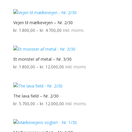
kr. 3.600,00
til
kr. 5.200,00
Vejen til mælkevejen – Nr. 2/30
Prisinterval:
kr.
1.800,00
–
kr.
4.700,00
Inkl. moms
kr. 1.800,00
til
kr. 4.700,00
Et monster af metal – Nr. 3/30
Prisinterval:
kr.
1.800,00
–
kr.
12.000,00
Inkl. moms
kr. 1.800,00
til
kr. 12.000,00
The lava field – Nr. 2/30
Prisinterval:
kr.
5.700,00
–
kr.
12.000,00
Inkl. moms
kr. 5.700,00
til
kr. 12.000,00