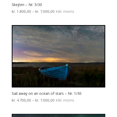
Skejten – Nr. 5/30
Prisinterval:
kr.
1.800,00
–
kr.
7.000,00
Inkl. moms
kr. 1.800,00
til
kr. 7.000,00
Sail away on an ocean of stars – Nr. 1/30
Prisinterval:
kr.
4.700,00
–
kr.
7.000,00
Inkl. moms
kr. 4.700,00
til