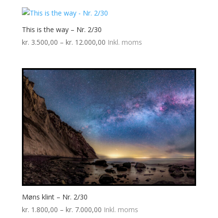
til
kr. 12.000,00
This is the way – Nr. 2/30
Prisinterval:
kr.
3.500,00
–
kr.
12.000,00
Inkl. moms
kr. 3.500,00
til
kr. 12.000,00
Møns klint – Nr. 2/30
Prisinterval:
kr.
1.800,00
–
kr.
7.000,00
Inkl. moms