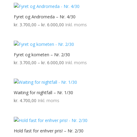
til
kr. 8.000,00
Fyret og Andromeda – Nr. 4/30
Prisinterval:
kr.
3.700,00
–
kr.
6.000,00
Inkl. moms
kr. 3.700,00
til
kr. 6.000,00
Fyret og kometen – Nr. 2/30
Prisinterval:
kr.
3.700,00
–
kr.
6.000,00
Inkl. moms
kr. 3.700,00
til
kr. 6.000,00
Waiting for nightfall – Nr. 1/30
kr.
4.700,00
Inkl. moms
Hold fast for enhver pris! – Nr. 2/30