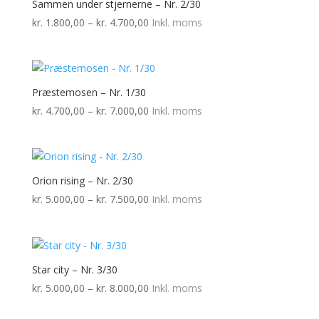
Sammen under stjernerne – Nr. 2/30
Prisinterval:
kr.
1.800,00
–
kr.
4.700,00
Inkl. moms
kr. 1.800,00
til
kr. 4.700,00
Præstemosen – Nr. 1/30
Prisinterval:
kr.
4.700,00
–
kr.
7.000,00
Inkl. moms
kr. 4.700,00
til
kr. 7.000,00
Orion rising – Nr. 2/30
Prisinterval:
kr.
5.000,00
–
kr.
7.500,00
Inkl. moms
kr. 5.000,00
til
kr. 7.500,00
Star city – Nr. 3/30
Prisinterval:
kr.
5.000,00
–
kr.
8.000,00
Inkl. moms
kr. 5.000,00