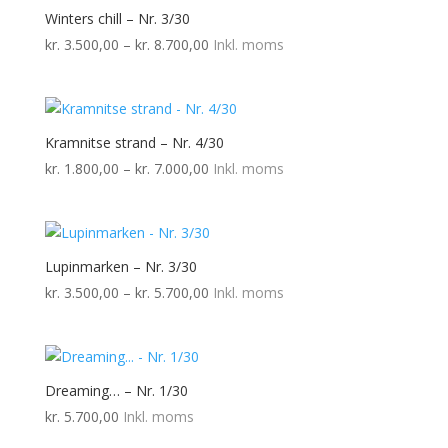
Winters chill – Nr. 3/30
Prisinterval:
kr.
3.500,00
–
kr.
8.700,00
Inkl. moms
kr. 3.500,00
til
kr. 8.700,00
Kramnitse strand – Nr. 4/30
Prisinterval:
kr.
1.800,00
–
kr.
7.000,00
Inkl. moms
kr. 1.800,00
til
kr. 7.000,00
Lupinmarken – Nr. 3/30
Prisinterval:
kr.
3.500,00
–
kr.
5.700,00
Inkl. moms
kr. 3.500,00
til
kr. 5.700,00
Dreaming… – Nr. 1/30
kr.
5.700,00
Inkl. moms