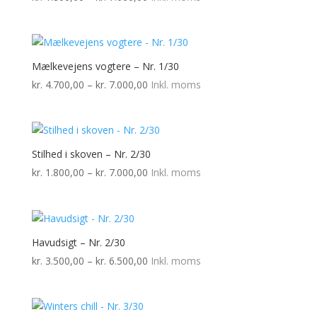
kr. 1.800,00
til
kr. 7.000,00
Mælkevejens vogtere – Nr. 1/30
Prisinterval:
kr.
4.700,00
–
kr.
7.000,00
Inkl. moms
kr. 4.700,00
til
kr. 7.000,00
Stilhed i skoven – Nr. 2/30
Prisinterval:
kr.
1.800,00
–
kr.
7.000,00
Inkl. moms
kr. 1.800,00
til
kr. 7.000,00
Havudsigt – Nr. 2/30
Prisinterval:
kr.
3.500,00
–
kr.
6.500,00
Inkl. moms
kr. 3.500,00
til
kr. 6.500,00