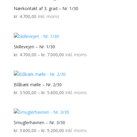
Nærkontakt af 3. grad – Nr. 1/30
kr.
4.700,00
Inkl. moms
Skillevejen – Nr. 1/30
Prisinterval:
kr.
4.700,00
–
kr.
7.000,00
Inkl. moms
kr. 4.700,00
til
kr. 7.000,00
Blåbæk mølle – Nr. 2/30
Prisinterval:
kr.
3.500,00
–
kr.
5.600,00
Inkl. moms
kr. 3.500,00
til
kr. 5.600,00
Smuglerhavnen – Nr. 3/30
Prisinterval:
kr.
3.600,00
–
kr.
5.200,00
Inkl. moms