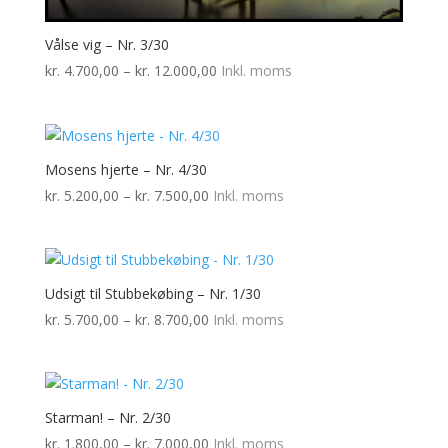
Vålse vig – Nr. 3/30
Prisinterval:
kr.
4.700,00
–
kr.
12.000,00
Inkl. moms
kr. 4.700,00
til
kr. 12.000,00
Mosens hjerte – Nr. 4/30
Prisinterval:
kr.
5.200,00
–
kr.
7.500,00
Inkl. moms
kr. 5.200,00
til
kr. 7.500,00
Udsigt til Stubbekøbing – Nr. 1/30
Prisinterval:
kr.
5.700,00
–
kr.
8.700,00
Inkl. moms
kr. 5.700,00
til
kr. 8.700,00
Starman! – Nr. 2/30
Prisinterval:
kr.
1.800,00
–
kr.
7.000,00
Inkl. moms