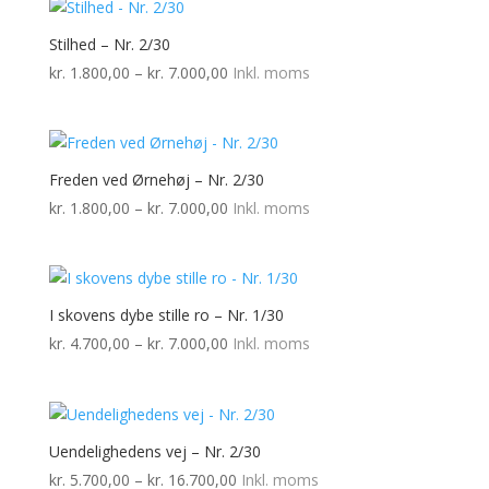
kr. 11.000,00
Stilhed – Nr. 2/30
Prisinterval:
kr.
1.800,00
–
kr.
7.000,00
Inkl. moms
kr. 1.800,00
til
kr. 7.000,00
Freden ved Ørnehøj – Nr. 2/30
Prisinterval:
kr.
1.800,00
–
kr.
7.000,00
Inkl. moms
kr. 1.800,00
til
kr. 7.000,00
I skovens dybe stille ro – Nr. 1/30
Prisinterval:
kr.
4.700,00
–
kr.
7.000,00
Inkl. moms
kr. 4.700,00
til
kr. 7.000,00
Uendelighedens vej – Nr. 2/30
Prisinterval:
kr.
5.700,00
–
kr.
16.700,00
Inkl. moms