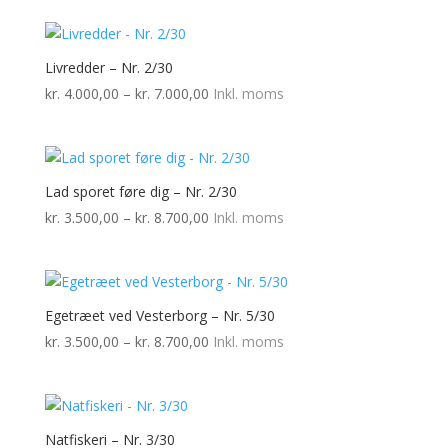
Livredder – Nr. 2/30
Prisinterval:
kr.
4.000,00
–
kr.
7.000,00
Inkl. moms
kr. 4.000,00
til
kr. 7.000,00
Lad sporet føre dig – Nr. 2/30
Prisinterval:
kr.
3.500,00
–
kr.
8.700,00
Inkl. moms
kr. 3.500,00
til
kr. 8.700,00
Egetræet ved Vesterborg – Nr. 5/30
Prisinterval:
kr.
3.500,00
–
kr.
8.700,00
Inkl. moms
kr. 3.500,00
til
kr. 8.700,00
Natfiskeri – Nr. 3/30